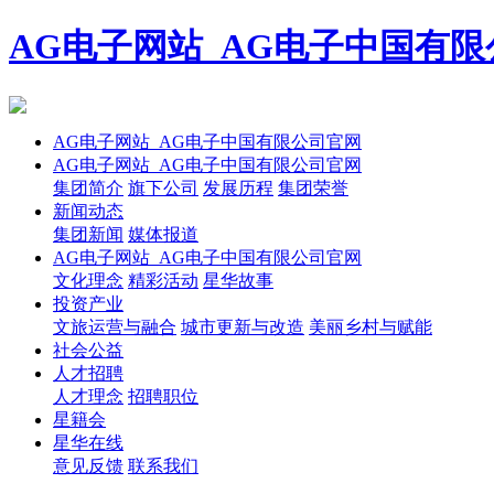
AG电子网站_AG电子中国有
AG电子网站_AG电子中国有限公司官网
AG电子网站_AG电子中国有限公司官网
集团简介
旗下公司
发展历程
集团荣誉
新闻动态
集团新闻
媒体报道
AG电子网站_AG电子中国有限公司官网
文化理念
精彩活动
星华故事
投资产业
文旅运营与融合
城市更新与改造
美丽乡村与赋能
社会公益
人才招聘
人才理念
招聘职位
星籍会
星华在线
意见反馈
联系我们