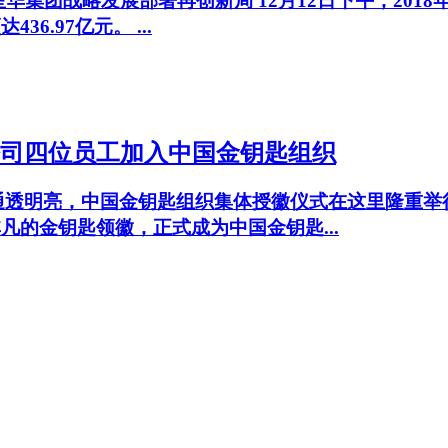
华集团战略发展部署再创新局 12月12日下午，20
.97亿元。 ...
司四位员工加入中国金钥匙组织
厅，通透明亮，中国金钥匙组织集体授徽仪式在这里隆重
的金钥匙领徽，正式成为中国金钥匙...