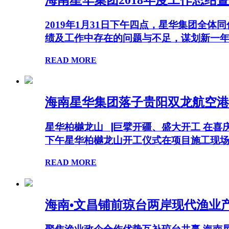
2019年1月31日下午四点，星华集团全
绩及工作中存在的问题与不足，谋划新一年发
READ MORE
海南星华集团落子贵阳双龙航空港
星华柏樾龙山▕巨擘开疆、盛大开工 在喜庆
下午星华柏樾龙山开工仪式在项目施工现场隆
READ MORE
海南•文昌铺前琼台两岸现代渔业