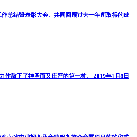
年度工作总结暨表彰大会。共同回顾过去一年所取得的成
作敲下了神圣而又庄严的第一桩。 2019年1月8日