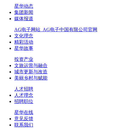
星华动态
集团新闻
媒体报道
AG电子网站_AG电子中国有限公司官网
文化理念
精彩活动
星华故事
投资产业
文旅运营与融合
城市更新与改造
美丽乡村与赋能
人才招聘
人才理念
招聘职位
星华在线
意见反馈
联系我们