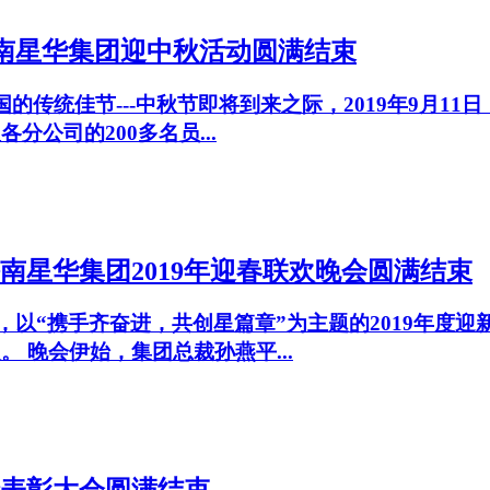
年海南星华集团迎中秋活动圆满结束
的传统佳节---中秋节即将到来之际，2019年9月1
公司的200多名员...
南星华集团2019年迎春联欢晚会圆满结束
1日，以“携手齐奋进，共创星篇章”为主题的2019年
 晚会伊始，集团总裁孙燕平...
暨表彰大会圆满结束