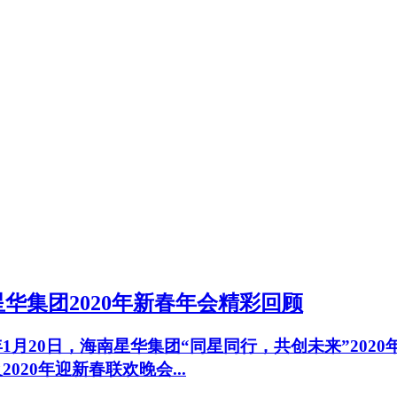
星华集团2020年新春年会精彩回顾
年1月20日，海南星华集团“同星同行，共创未来”20
020年迎新春联欢晚会...