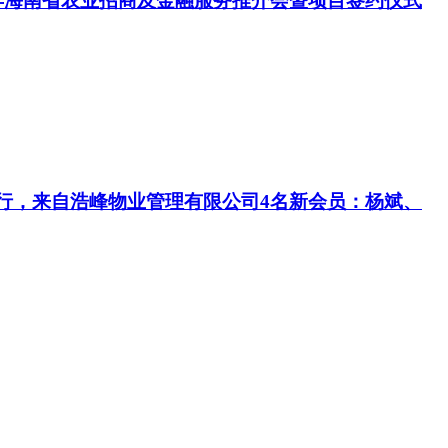
18年海南省农业招商及金融服务推介会暨项目签约仪式
举行，来自浩峰物业管理有限公司4名新会员：杨斌、