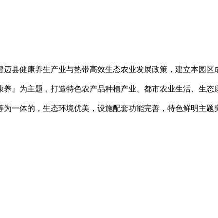
澄迈县健康养生产业与热带高效生态农业发展政策，建立本园区
康养』为主题，打造特色农产品种植产业、都市农业生活、生态
等为一体的，生态环境优美，设施配套功能完善，特色鲜明主题