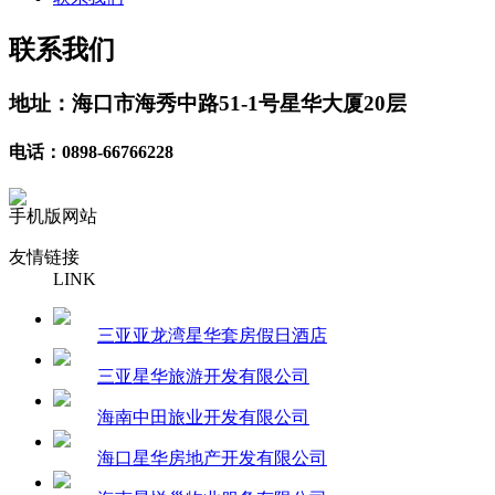
联系我们
地址：海口市海秀中路51-1号星华大厦20层
电话：0898-66766228
手机版网站
友情链接
LINK
三亚亚龙湾星华套房假日酒店
三亚星华旅游开发有限公司
海南中田旅业开发有限公司
海口星华房地产开发有限公司