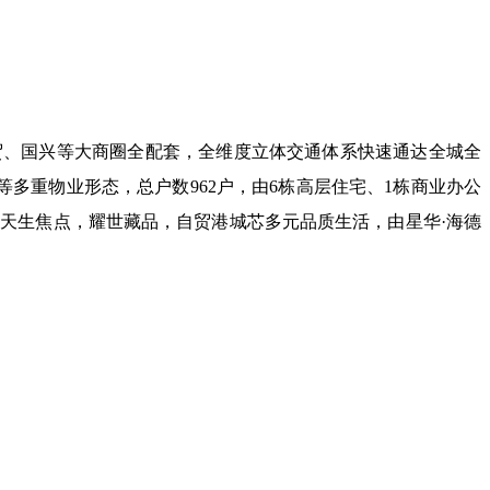
贸、国兴等大商圈全配套，全维度立体交通体系快速通达全城全
多重物业形态，总户数962户，由6栋高层住宅、1栋商业办公
空间。天生焦点，耀世藏品，自贸港城芯多元品质生活，由星华·海德