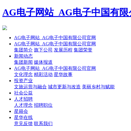
AG电子网站_AG电子中国有
AG电子网站_AG电子中国有限公司官网
AG电子网站_AG电子中国有限公司官网
集团简介
旗下公司
发展历程
集团荣誉
新闻动态
集团新闻
媒体报道
AG电子网站_AG电子中国有限公司官网
文化理念
精彩活动
星华故事
投资产业
文旅运营与融合
城市更新与改造
美丽乡村与赋能
社会公益
人才招聘
人才理念
招聘职位
星籍会
星华在线
意见反馈
联系我们